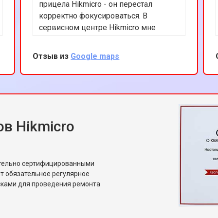
прицела Hikmicro - он перестал
корректно фокусироваться. В
сервисном центре Hikmicro мне
быстро помогли. Ремонт был
выполнен качественно и в срок. Я
Отзыв из
Google maps
ценю вашу внимательность к
деталям и профессиональный
подход. Теперь мой прицел работает
безупречно.
в Hikmicro
ительно сертифицированными
т обязательное регулярное
сками для проведения ремонта