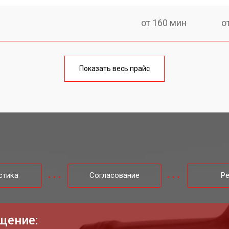
от 160 мин
о
от 60 мин
о
Показать весь прайс
o
от 110 мин
о
стика
Согласование
Р
щение: