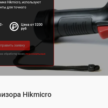
ике Hikmicro, используют
нты для точного
3-
Цена от 3200
руб
править заявку
 на обработку моих
персональных
изора Hikmicro