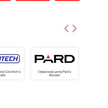
нтр ConoTech в
Сервисный центр Pard в
Сервисный ц
скве
Москве
Мо