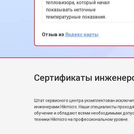
тепловизора, который начал
показывать неточные
температурные показания.
Специалисты провели диагностику и
быстро устранили проблему,
Отзыв из
Яндекс карты
используя оригинальные запчасти. Я
остался доволен оперативностью и
качеством работы. Теперь мой
тепловизор работает идеально.
Спасибо за вашу профессиональную
помощь!
Сертификаты инженеро
Штат сервисного центра укомплектован исключ
инженерами Hikmicro. Наши специалисты проходя
обучение и обладают всеми необходимыми допу
техники Hikmicro на профессиональном уровне.