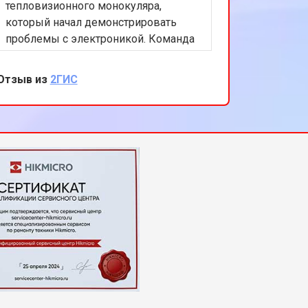
тепловизионного монокуляра,
который начал демонстрировать
проблемы с электроникой. Команда
сервисного центра проявила
высокий уровень экспертизы,
Отзыв из
2ГИС
быстро нашла и устранила
неисправность. Я остался полностью
удовлетворен обслуживанием и
качеством выполненных работ.
Благодарю за вашу помощь и
профессионализм.