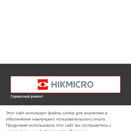
Сервисный ремонт
ВЫБЕРИ СВОЙ ГОРОД
Этот сайт использует файлы cookie для аналитики и
Замена процессора тепловизора G40 Hikmicro в
обеспечения наилучшего пользовательского опыта.
Краснодаре
Продолжая использовать этот сайт, вы соглашаетесь с
Замена процессора тепловизора G40 Hikmicro в
Ростове-