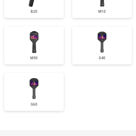
B20
M10
M30
G40
G60