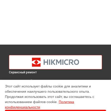
Сервисный ремонт
ВЫБЕРИ СВОЙ ГОРОД
Этот сайт использует файлы cookie для аналитики и
Ремонт тепловизора B1L Hikmicro в
Краснодаре
обеспечения наилучшего пользовательского опыта.
Ремонт тепловизора B1L Hikmicro в
Ростове-на-Дону
Продолжая использовать этот сайт, вы соглашаетесь с
Ремонт тепловизора B1L Hikmicro в
Нижнем Новгороде
использованием файлов cookie.
Политика
конфиденциальности
Ремонт тепловизора B1L Hikmicro в
Новосибирске