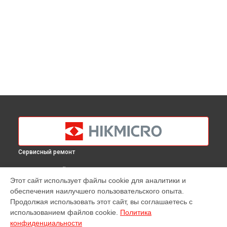
Сервисный ремонт
ВЫБЕРИ СВОЙ ГОРОД
Этот сайт использует файлы cookie для аналитики и
Ремонт оптики тепловизора M10 Hikmicro в
Краснодаре
обеспечения наилучшего пользовательского опыта.
Ремонт оптики тепловизора M10 Hikmicro в
Ростове-на-
Продолжая использовать этот сайт, вы соглашаетесь с
Дону
использованием файлов cookie.
Политика
Ремонт оптики тепловизора M10 Hikmicro в
Нижнем
конфиденциальности