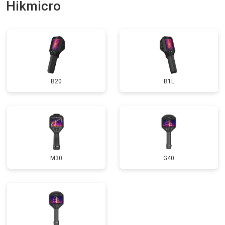
Hikmicro
B20
B1L
M30
G40