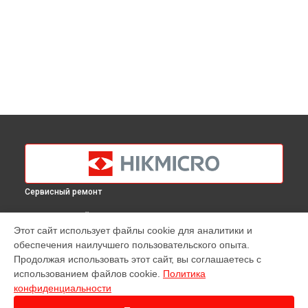
Сервисный ремонт
ВЫБЕРИ СВОЙ ГОРОД
Этот сайт использует файлы cookie для аналитики и
Диагностика тепловизора G60 Hikmicro в
Краснодаре
обеспечения наилучшего пользовательского опыта.
Диагностика тепловизора G60 Hikmicro в
Ростове-на-Дону
Продолжая использовать этот сайт, вы соглашаетесь с
Диагностика тепловизора G60 Hikmicro в
Нижнем
использованием файлов cookie.
Политика
Новгороде
конфиденциальности
Диагностика тепловизора G60 Hikmicro в
Новосибирске