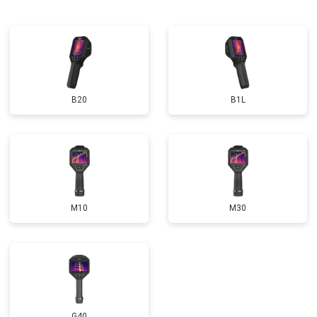
B20
B1L
M10
M30
G40