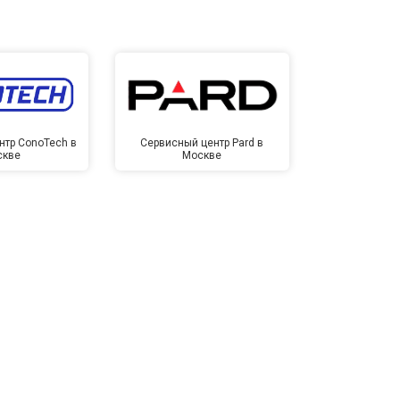
нтр ConoTech в
Сервисный центр Pard в
Сервисный ц
скве
Москве
Мо