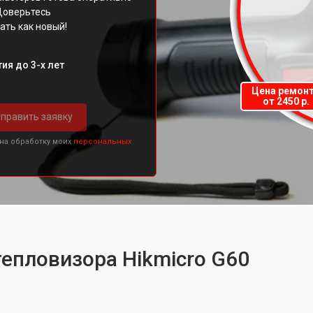
Доверьтесь
ать как новый!
ия до 3-х лет
Цена ремон
от 2450 р.
править заявку
 на обработку моих
персональных
тепловизора Hikmicro G60