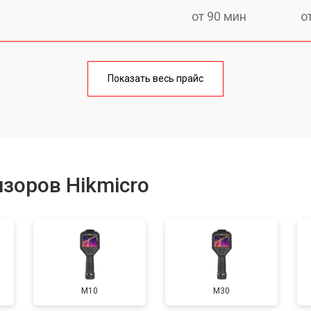
от 90 мин
о
от 160 мин
о
Показать весь прайс
от 60 мин
о
от 110 мин
о
зоров Hikmicro
M10
M30