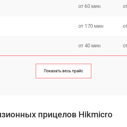
от 60 мин
о
от 170 мин
о
от 40 мин
о
от 170 мин
о
Показать весь прайс
от 70 мин
о
от 90 мин
о
зионных прицелов Hikmicro
от 100 мин
о