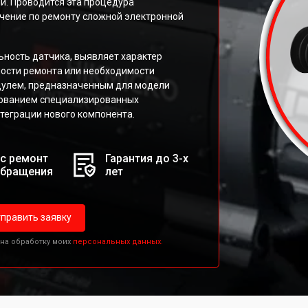
й. Проводится эта процедура
ение по ремонту сложной электронной
ность датчика, выявляет характер
ости ремонта или необходимости
дулем, предназначенным для модели
зованием специализированных
теграции нового компонента.
с ремонт
Гарантия до 3-х
обращения
лет
править заявку
 на обработку моих
персональных данных.