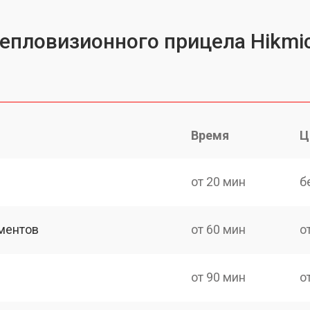
тепловизионного прицела Hikmic
Время
Ц
от 20 мин
б
ментов
от 60 мин
о
от 90 мин
о