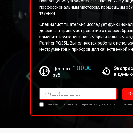
возвращения устройству его ключевых функци
профессиональным мастером, прошедшим обуч
техники.
Специалист тщательно исследует функциональ
дефекта и принимает решение о целесообразн
заменить компонент новым оригинальным мо
Panther PQ35L. Выполняются работы с исполь
инструментов и приборов для качественной ин
10000
Экспрес
Цена от
в день 
руб
От
Нажимая на кнопку отправить я даю свое согласие