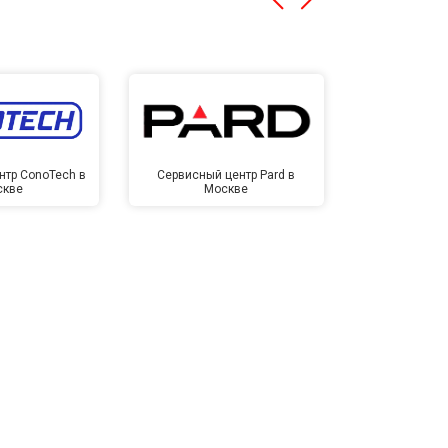
нтр ConoTech в
Сервисный центр Pard в
Сервисный ц
скве
Москве
Мо