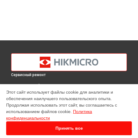
Сервисный ремонт
ВЫБЕРИ СВОЙ ГОРОД
Этот сайт использует файлы cookie для аналитики и
Ремонт тепловизионного монокуляра Lynx Pro LH15
обеспечения наилучшего пользовательского опыта.
Hikmicro в
Краснодаре
Продолжая использовать этот сайт, вы соглашаетесь с
Ремонт тепловизионного монокуляра Lynx Pro LH15
использованием файлов cookie.
Политика
Hikmicro в
Ростове-на-Дону
конфиденциальности
Ремонт тепловизионного монокуляра Lynx Pro LH15
Hikmicro в
Нижнем Новгороде
Принять все
Ремонт тепловизионного монокуляра Lynx Pro LH15