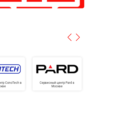
нтр ConoTech в
Сервисный центр Pard в
Сервисный ц
скве
Москве
Мо