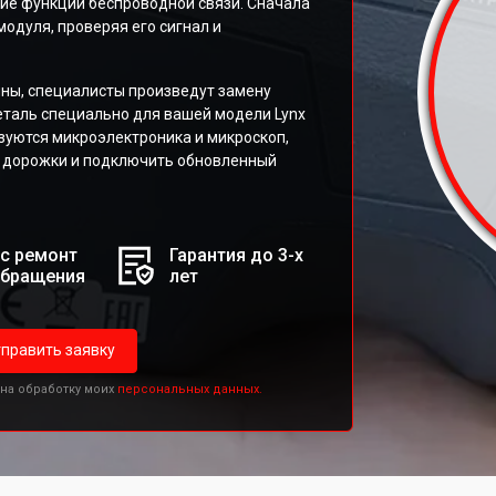
ние функции беспроводной связи. Сначала
одуля, проверяя его сигнал и
ны, специалисты произведут замену
таль специально для вашей модели Lynx
ьзуются микроэлектроника и микроскоп,
е дорожки и подключить обновленный
с ремонт
Гарантия до 3-х
обращения
лет
править заявку
 на обработку моих
персональных данных.