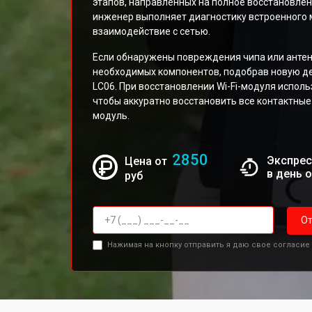
этапов, направленных на полное восстановле
инженер выполняет диагностику встроенного м
взаимодействие с сетью.
Если обнаружены повреждения чипа или антен
необходимых компонентов, подобрав новую де
LC06. При восстановлении Wi-Fi-модуля испол
чтобы аккуратно восстановить все контактны
модуль.
2850
Экспрес
Цена от
в день 
руб
От
Нажимая на кнопку отправить я даю свое согласие