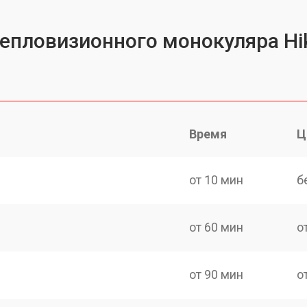
тепловизионного монокуляра Hik
Время
Ц
от 10 мин
б
от 60 мин
о
от 90 мин
о