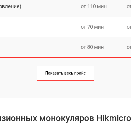
овление)
от 110 мин
о
от 70 мин
о
от 80 мин
о
от 60 мин
о
Показать весь прайс
от 80 мин
о
от 70 мин
о
изионных монокуляров Hikmicr