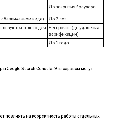
До закрытия браузера
 обезличенном виде)
До 2 лет
пользуются только для
Бессрочно (до удаления
верификации)
До 1 года
и Google Search Console. Эти сервисы могут
жет повлиять на корректность работы отдельных