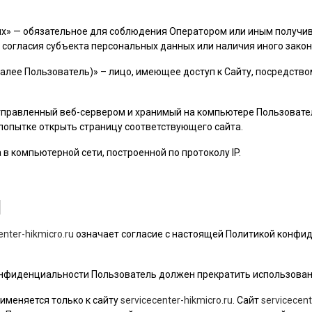
ых» — обязательное для соблюдения Оператором или иным получ
 согласия субъекта персональных данных или наличия иного закон
далее
Пользователь
)» – лицо, имеющее доступ к Сайту, посредств
 отправленный веб-сервером и хранимый на компьютере
Пользовате
 попытке открыть страницу соответствующего сайта.
а в компьютерной сети, построенной по протоколу IP.
Я
enter-hikmicro.ru
означает согласие с настоящей Политикой конфи
 конфиденциальности
Пользователь
должен прекратить использован
именяется только к сайту
servicecenter-hikmicro.ru
. Сайт
servicecent