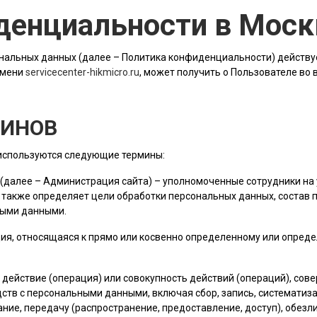
денциальности в Моск
альных данных (далее – Политика конфиденциальности) действу
имени
servicecenter-hikmicro.ru
, может получить о Пользователе во
МИНОВ
 используются следующие термины:
 (далее –
Администрация сайта
) – уполномоченные сотрудники на 
 также определяет цели обработки персональных данных, состав
ными данными.
ия, относящаяся к прямо или косвенно определенному или опред
е действие (операция) или совокупность действий (операций), со
ств с персональными данными, включая сбор, запись, систематиза
ание, передачу (распространение, предоставление, доступ), обез