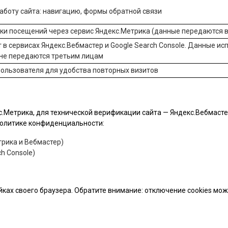
боту сайта: навигацию, формы обратной связи
ики посещений через сервис
Яндекс.Метрика
(данные передаются в
 в сервисах
Яндекс.Вебмастер
и
Google Search Console
. Данные ис
 не передаются третьим лицам
ользователя для удобства повторных визитов
.Метрика, для технической верификации сайта — Яндекс.Вебмастер 
 политике конфиденциальности:
рика и Вебмастер)
h Console)
йках своего браузера. Обратите внимание: отключение cookies мо